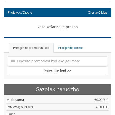
Proizvod/Opcije
Cijena/Ciklus
Vaša košarica je prazna
Primijenite promotivni kod
Procijenite poreze
Potvrdite kod >>
Sažetak narudžbe
Međusuma
€0.00EUR
PVM (VAT) @ 21.00%
€0.00EUR
Ukupni